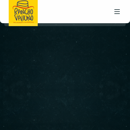
Arepitas Baby
INICIO
FOTO PLATOS
ADMIN
diciembre 23, 2023
EVENTOS
RESEÑAS
PREGUNTAS FRECUENTES
CONTACTO
DOMICILIOS
RESERVACIONES